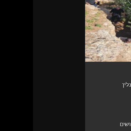
ין 
שים 