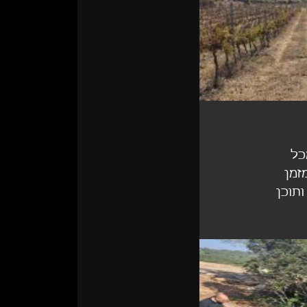
כל 
זמן 
תוכן 