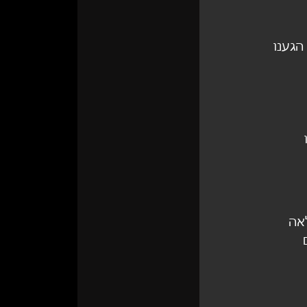
הגענו 
 
אה 
 