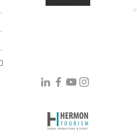
ם
טלפון:
054-6430399
אימייל:
adam@israelway.co.il
כתבו לנו ב-WhatsApp