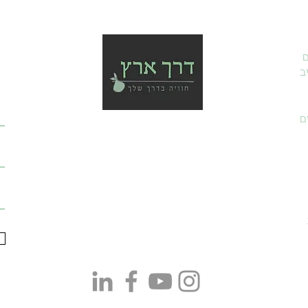
ם
ב
ם
טלפון:
054-6430399
אימייל:
adam@israelway.co.il
כתבו לנו ב-WhatsApp