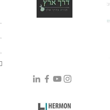
ב
ם
טלפון:
054-6430399
אימייל:
adam@israelway.co.il
כתבו לנו ב-WhatsApp